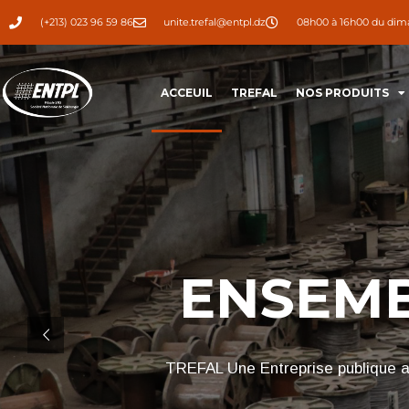
(+213) 023 96 59 86
unite.trefal@entpl.dz
08h00 à 16h00 du dima
ACCEUIL
TREFAL
NOS PRODUITS
ENSEMB
TREFAL Une Entreprise publique au