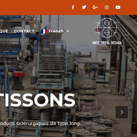
QUE
CONTACT
French
TISSONS
oduits sidérurgiques de type long.