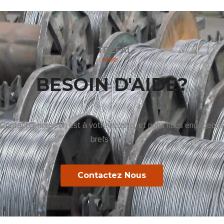
TREFAL
BESOIN D'AIDE?
Contacter nous, on est à votre écoute, et nous nous engageons
brefs délais.
Contactez Nous