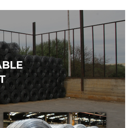
ABLE
T