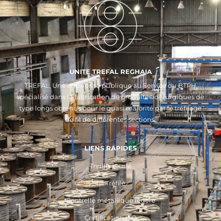
UNITE TREFAL REGHAIA
TREFAL, Une entreprise publique au Service du BTPH
spécialisé dans la fabrication de produits sidérurgiques de
type longs obtenus pour le quasi majorité par le tréfilage
de fil de différentes sections.
LIENS RAPIDES
Treillis soudé
Fil Tréfilé
Poutrelle métallique légère
Certification ISO